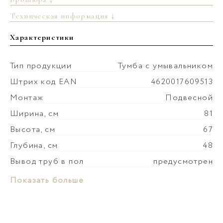
Техническая информация ↓
Характеристики
Тип продукции
Тумба с умывальником
Штрих код EAN
4620017609513
Монтаж
Подвесной
Ширина, см
81
Высота, см
67
Глубина, см
48
Вывод труб в пол
предусмотрен
Монтаж умывальника
к тумбе
Материал раковины
Керамика
Показать больше
Коллекция
Геометрия
Слив-перелив
установка невозможна
Материал корпуса
МФД
Донный клапан
приобретается отдельно