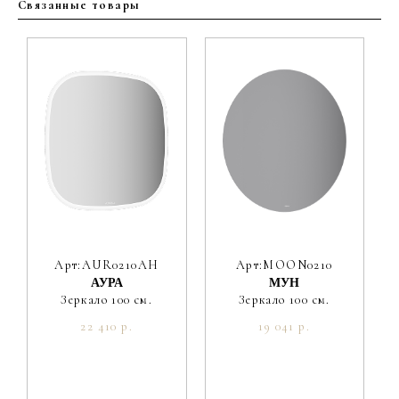
Покрытие корпуса
краска матовая
Связанные товары
Материал фасада
МДФ
Покрытие фасада
краска матовая
Цвет производителя
Белый
Ориентация
Универсальная
Вес мебели, кг
37.5
Вес умывальника, кг
9.1
Арт:AUR0210AH
Арт:MOON0210
АУРА
МУН
Зеркало 100 см.
Зеркало 100 см.
22 410 р.
19 041 р.