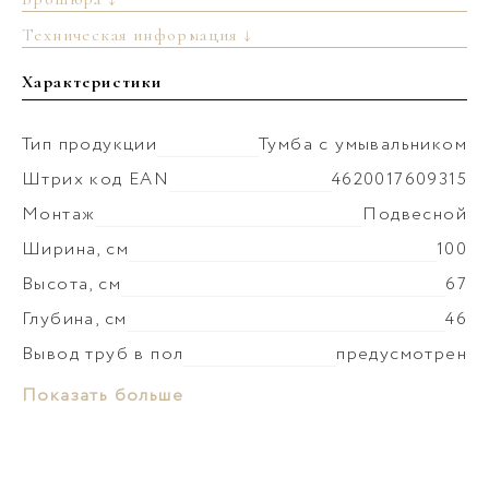
Техническая информация ↓
Характеристики
Тип продукции
Тумба с умывальником
Штрих код EAN
4620017609315
Монтаж
Подвесной
Ширина, см
100
Высота, см
67
Глубина, см
46
Вывод труб в пол
предусмотрен
Монтаж умывальника
к тумбе
Материал раковины
Керамика
Показать больше
Коллекция
Геометрия
Слив-перелив
установка невозможна
Материал корпуса
МФД
Донный клапан
приобретается отдельно