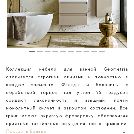
Коллекция мебели для ванной Geometria
отличается строгими линиями и точностью в
каждом элементе. Фасады и боковины с
обработкой торцов под углом 45 градусов
создают лаконичность и изящный, почти
монолитный силуэт в закрытом состоянии. Все
грани имеют округлую фрезеровку, обеспечивая
приятные тактильные ощущения при открывании.
Есть конфигурации с одним или двумя ящиками.
Показать больше