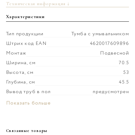
Техническая информация ↓
Характеристики
Тип продукции
Тумба с умывальником
Штрих код EAN
4620017609896
Монтаж
Подвесной
Ширина, см
70.5
Высота, см
53
Глубина, см
45.5
Вывод труб в пол
предусмотрен
Материал корпуса
ЛДСП
Материал раковины
Керамика
Показать больше
Покрытие корпуса
ламинат
Монтаж умывальника
к стене
Материал фасада
МДФ
Коллекция
Ванкувер
Покрытие фасада
краска матовая
Связанные товары