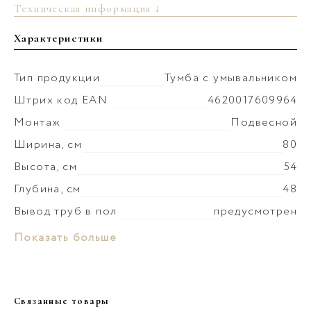
Техническая информация ↓
Характеристики
Тип продукции
Тумба с умывальником
Штрих код EAN
4620017609964
Монтаж
Подвесной
Ширина, см
80
Высота, см
54
Глубина, см
48
Вывод труб в пол
предусмотрен
Монтаж умывальника
к стене
Материал раковины
Литьевой мрамор
Показать больше
Коллекция
Неринга
Слив-перелив
установка невозможна
Материал корпуса
МДФ
Донный клапан
установка невозможна
Покрытие корпуса
эмаль матовая
Связанные товары