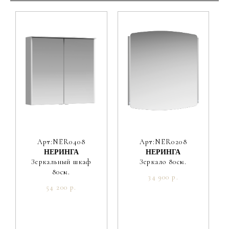
Материал фасада
МДФ
Покрытие фасада
эмаль матовая
Цвет производителя
Пепельная роза
Ориентация
Универсальная
Вес мебели, кг
30.7
Вес умывальника, кг
16.3
Арт:NER0408
Арт:NER0208
НЕРИНГА
НЕРИНГА
Зеркальный шкаф
Зеркало 80см.
80см.
34 900 р.
54 200 р.