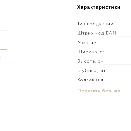
Характеристики
Тип продукции
Штрих код EAN
Монтаж
Ширина, см
↓
Высота, см
Глубина, см
Коллекция
Материал корпуса
Показать больше
Покрытие корпуса
Материал фасада