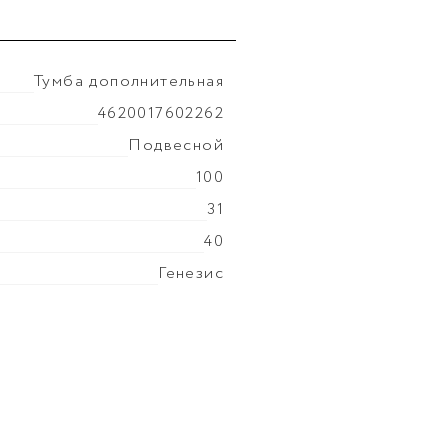
Тумба дополнительная
Покрытие фасада
эмаль 
4620017602262
Цвет производителя
Бе
Подвесной
Ориентация
Универсаль
100
Вес мебели, кг
30.6
31
40
Генезис
МДФ
эмаль глянцевая
МДФ