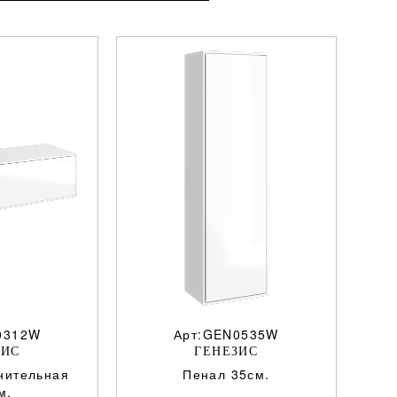
0312W
Арт:GEN0535W
ЗИС
ГЕНЕЗИС
нительная
Пенал 35см.
м.