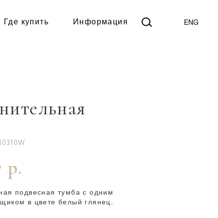
ENG
Где купить
Информация
а
нительная
.
N0310W
 р.
ная подвесная тумба с одним
щиком в цвете белый глянец.