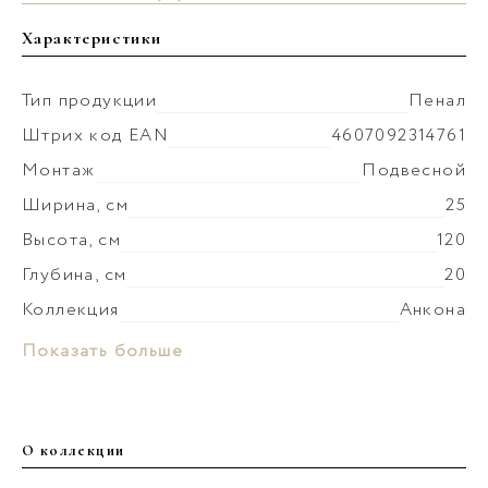
Характеристики
Тип продукции
Пенал
Штрих код EAN
4607092314761
Монтаж
Подвесной
Ширина, см
25
Высота, см
120
Глубина, см
20
Коллекция
Анкона
Покрытие фасада
пленка со структурой дерева
Материал корпуса
МДФ
Показать больше
Цвет производителя
Белый
Покрытие корпуса
пленка со структурой дерева
Ориентация
Универсальная
Материал фасада
МДФ
Вес мебели, кг
16.2
О коллекции