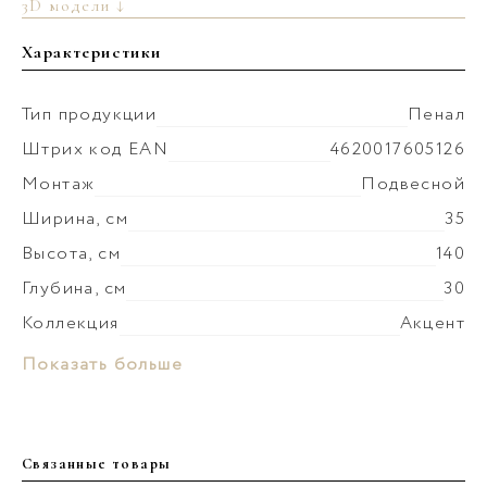
3D модели ↓
Характеристики
Тип продукции
Пенал
Штрих код EAN
4620017605126
Монтаж
Подвесной
Ширина, см
35
Высота, см
140
Глубина, см
30
Коллекция
Акцент
Покрытие фасада
ламинат
Материал корпуса
ЛДСП
Показать больше
Цвет производителя
Дуб золотой
Покрытие корпуса
ламинат
Ориентация
Универсальная
Материал фасада
ЛДСП
Вес мебели, кг
25
Связанные товары