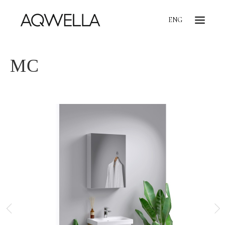
ENG
МС