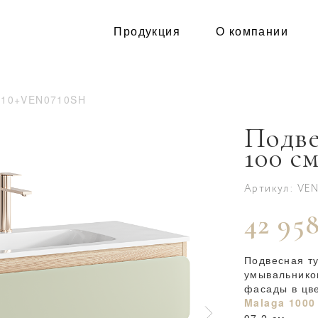
Продукция
О компании
110+VEN0710SH
Подве
100 см
Артикул: VE
42 958
Подвесная т
умывальнико
фасады в цв
Malaga 1000