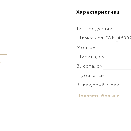
Характеристики
Тип продукции
Штрих код EAN
4630
Монтаж
Ширина, см
↓
Высота, см
Глубина, см
Вывод труб в пол
Материал раковины
Показать больше
Слив-перелив
Донный клапан