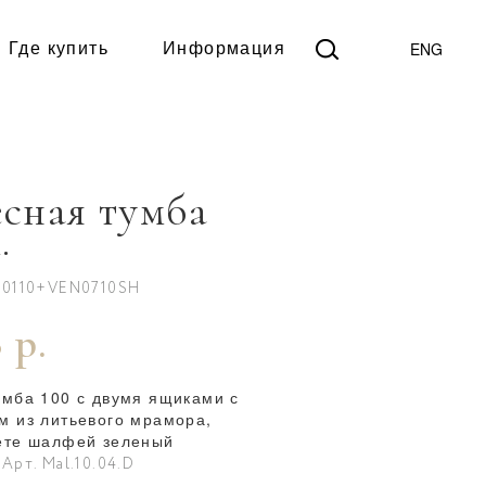
ENG
Где купить
Информация
сная тумба
.
N0110+VEN0710SH
 р.
умба 100 с двумя ящиками с
м из литьевого мрамора,
ете шалфей зеленый
Арт. Mal.10.04.D