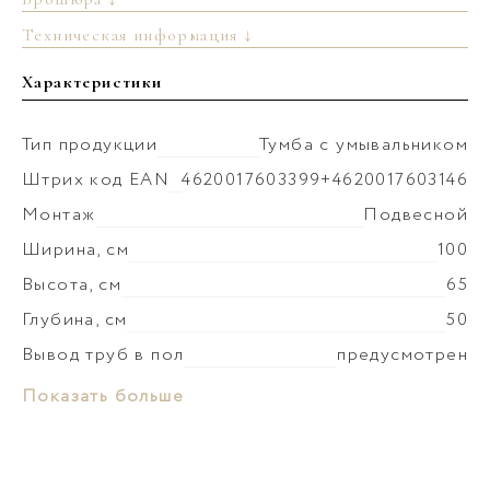
Техническая информация ↓
Характеристики
Тип продукции
Тумба с умывальником
Штрих код EAN
4620017603399+4620017603146
Монтаж
Подвесной
Ширина, см
100
Высота, см
65
Глубина, см
50
Вывод труб в пол
предусмотрен
Монтаж умывальника
к столешнице
Материал раковины
Керамика
Показать больше
Коллекция
Моби
Слив-перелив
установка невозможна
Материал корпуса
МДФ
Донный клапан
установка невозможна