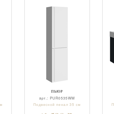
ПЬЮР
aрт.: PUR0535WM
см
Подвесной пенал 35 см
П