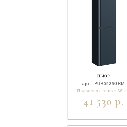
ПЬЮР
aрт.: PUR0535GRM
Подвесной пенал 35 
41 530 р.