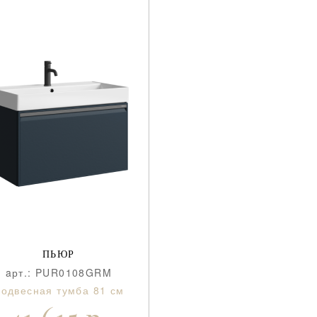
ПЬЮР
aрт.: PUR0108GRM
одвесная тумба 81 см