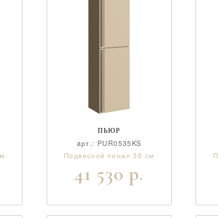
ПЬЮР
aрт.: PUR0535KS
см
Подвесной пенал 35 см
П
41 530 р.