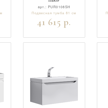
ПЬЮР
aрт.: PUR0108SH
см
Подвесная тумба 81 см
П
41 615 р.