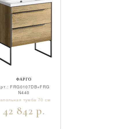
ФАРГО
aрт.: FRG0107DB+FRG
N440
апольная тумба 70 см
42 842 р.