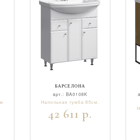
БАРСЕЛОНА
aрт.: BA0108K
см
Напольная тумба 85см.
Н
42 611 р.