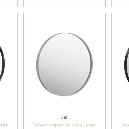
РМ
цвет
Зеркало круглое 60см, цвет
Зер