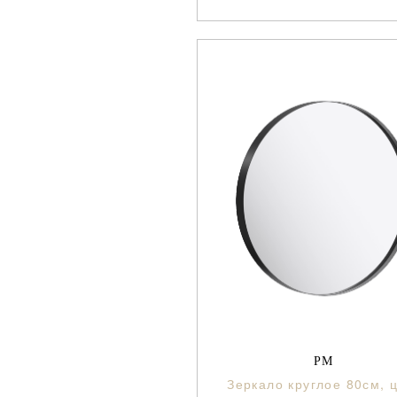
РМ
Зеркало круглое 80см, 