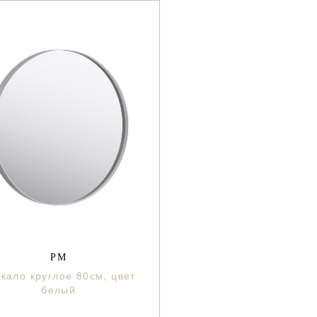
РМ
кало круглое 80см, цвет
белый