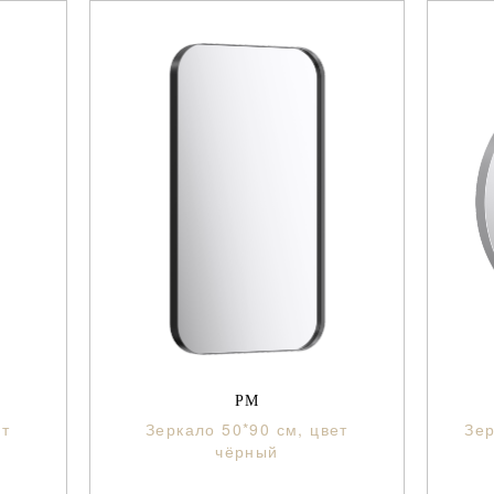
РМ
ет
Зеркало 50*90 см, цвет
Зер
чёрный