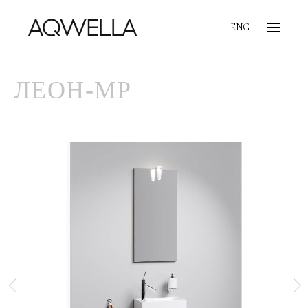
ENG
ЛЕОН-МР